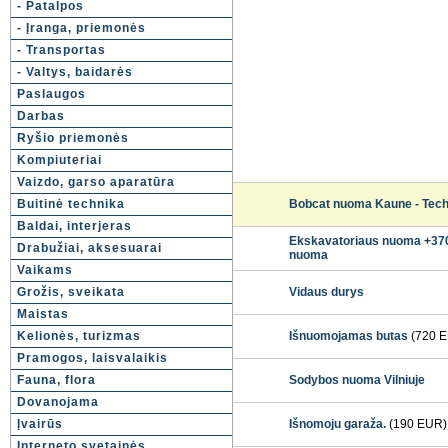
- Patalpos
- Įranga, priemonės
- Transportas
- Valtys, baidarės
Paslaugos
Darbas
Ryšio priemonės
Kompiuteriai
Vaizdo, garso aparatūra
Buitinė technika
Bobcat nuoma Kaune - Tech
Baldai, interjeras
Ekskavatoriaus nuoma +370
Drabužiai, aksesuarai
nuoma
Vaikams
Grožis, sveikata
Vidaus durys
Maistas
Kelionės, turizmas
Išnuomojamas butas
(720 
Pramogos, laisvalaikis
Fauna, flora
Sodybos nuoma Vilniuje
Dovanojama
Įvairūs
Išnomoju garaža.
(190 EUR)
Interneto svetainės