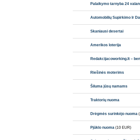
Palaikymo tarnyba 24 valan
Automobilių Supirkimo Ir D
Skaniausi desertai
Amerikos loterija
Redakcijacoworking.lt – b
Riešinės moterims
Šiluma jūsų namams
Traktorių nuoma
Drėgmės surinkėjo nuoma
(
Pjūklo nuoma
(10 EUR)