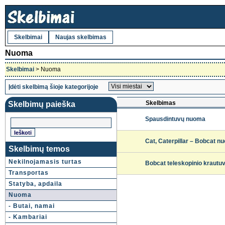
Skelbimai
Naujas skelbimas
Nuoma
Skelbimai
> Nuoma
Įdėti skelbimą šioje kategorijoje
Skelbimas
Skelbimų paieška
Spausdintuvų nuoma
Cat, Caterpillar – Bobcat 
Skelbimų temos
Nekilnojamasis turtas
Bobcat teleskopinio krautu
Transportas
Statyba, apdaila
Nuoma
- Butai, namai
- Kambariai