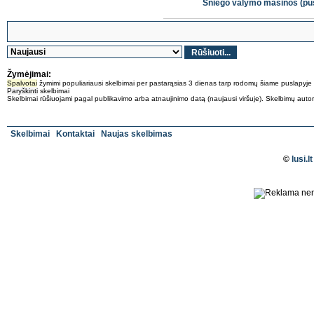
Sniego valymo mašinos (p
Žymėjimai:
Spalvotai
žymimi populiariausi skelbimai per pastarąsias 3 dienas tarp rodomų šiame puslapyje
Paryškinti
skelbimai
Skelbimai rūšiuojami pagal publikavimo arba atnaujinimo datą (naujausi viršuje). Skelbimų autoriai 
Skelbimai
Kontaktai
Naujas skelbimas
©
lusi.