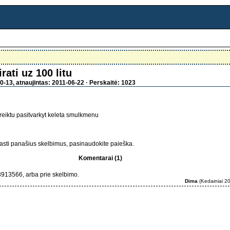
rati uz 100 litu
0-13, atnaujintas: 2011-06-22 · Perskaitė: 1023
, reiktu pasitvarkyt keleta smulkmenu
sti panašius skelbimus, pasinaudokite paieška.
Komentarai (1)
3913566, arba prie skelbimo.
Dima
(Kedainiai 2