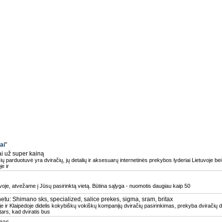
ai
"
ai už super kainą
ių parduotuvė yra dviračių, jų detalių ir aksesuarų internetinės prekybos lyderiai Lietuvoje bei
e ir
voje, atvežame į Jūsų pasirinktą vietą. Būtina sąlyga - nuomotis daugiau kaip 50
netu: Shimano sks, specialized, salice prekes, sigma, sram, britax
je ir Klaipėdoje didelis kokybiškų vokiškų kompanijų dviračių pasirinkimas, prekyba dviračių d
ars, kad dviratis bus