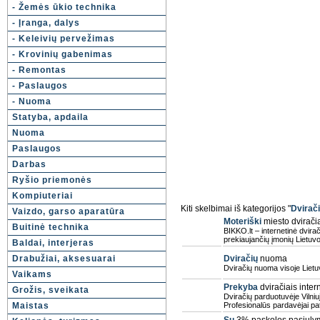
- Žemės ūkio technika
- Įranga, dalys
- Keleivių pervežimas
- Krovinių gabenimas
- Remontas
- Paslaugos
- Nuoma
Statyba, apdaila
Nuoma
Paslaugos
Darbas
Ryšio priemonės
Kompiuteriai
Kiti skelbimai iš kategorijos "
Dvirači
Vaizdo, garso aparatūra
Moteriški
miesto dvirači
Buitinė technika
BIKKO.lt – internetinė dvirač
prekiaujančių įmonių Lietuvoj
Baldai, interjeras
Drabužiai, aksesuarai
Dviračių
nuoma
Dviračių nuoma visoje Lietu
Vaikams
Prekyba
dviračiais inter
Grožis, sveikata
Dviračių parduotuvėje Vilniu
Maistas
Profesionalūs pardavėjai pat