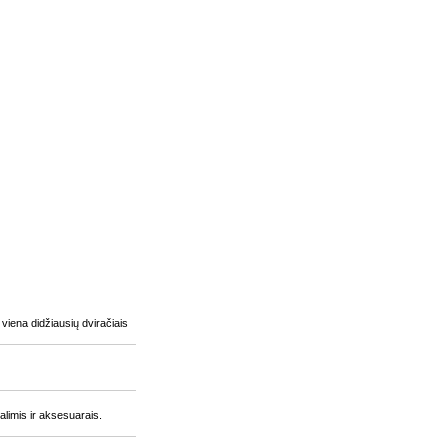
 viena didžiausių dviračiais
alimis ir aksesuarais.