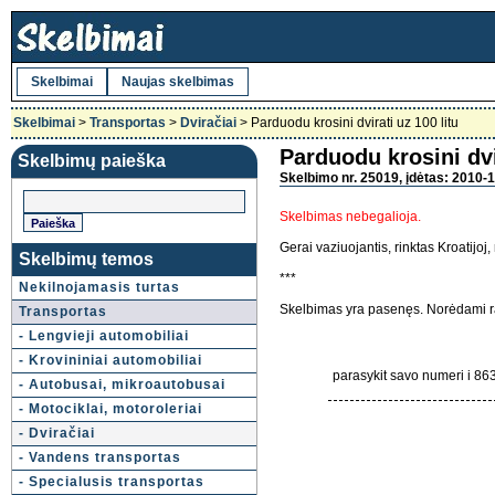
Skelbimai
Naujas skelbimas
Skelbimai
>
Transportas
>
Dviračiai
> Parduodu krosini dvirati uz 100 litu
Parduodu krosini dvi
Skelbimų paieška
Skelbimo nr. 25019, įdėtas: 2010-1
Skelbimas nebegalioja.
Gerai vaziuojantis, rinktas Kroatijoj
Skelbimų temos
***
Nekilnojamasis turtas
Skelbimas yra pasenęs. Norėdami ra
Transportas
- Lengvieji automobiliai
- Krovininiai automobiliai
parasykit savo numeri i 86
- Autobusai, mikroautobusai
- Motociklai, motoroleriai
- Dviračiai
- Vandens transportas
- Specialusis transportas