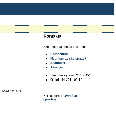
Kontaktai
Skelbimo galiojimas pasibaigęs.
Komentuoti
Netinkamas skelbimas?
Spausdinti
Atnaujinti
Skelbimas įdėtas: 2010-10-13
Galioja: iki 2011-09-19
011-06-22 23:24:54)
Kiti skelbimai:
Dviračiai
Į pradžią