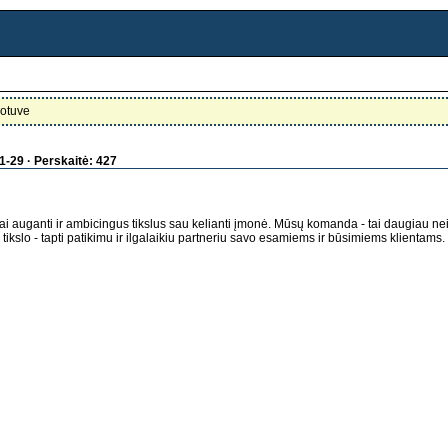
otuve
1-29 · Perskaitė: 427
 auganti ir ambicingus tikslus sau kelianti įmonė. Mūsų komanda - tai daugiau nei
tikslo - tapti patikimu ir ilgalaikiu partneriu savo esamiems ir būsimiems klientams.