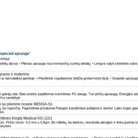
 speciali apranga
"
rvisui
riklių alyvai. ▫ Plienas apsaugo nuo krentančių sunkių detalių. ▫ Lengva valyti sintetinės odos
vyrams ir moterims
ar laisvalaikiui gamtoje. ▫ Plastikinis reguliatorius leidžia greitai keisti dydį. ▫ Snapelis apsau
i galvijų oda. Bato priekis papildomai sutvirtintas PU danga. Turi pirštų apsaugą. Energijos 
Yra sandėlyje
i su plienine nosele MENSA-S1
 be rūpesčių. Pagrindiniai privalumai Patogūs kasdieniam judėjimui ir darbui. Laiko kojas gaivi
ius
pirštinės Kingfa Medical KG-1101
m. Piršto storis: 4,0 mm ± 0,8µm. Be miltelių, be latekso, nesukelia alergijos ir tinka jautriai 
 kokybės