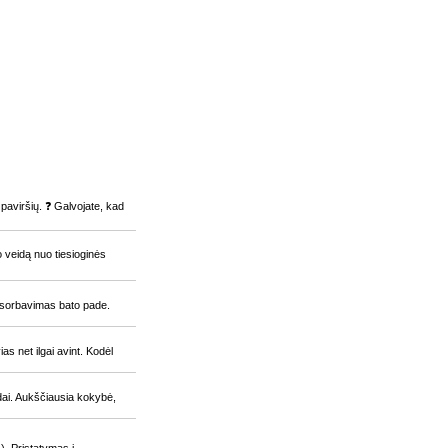
 paviršių. ❓ Galvojate, kad
go veidą nuo tiesioginės
absorbavimas bato pade.
as net ilgai avint. Kodėl
odai. Aukščiausia kokybė,