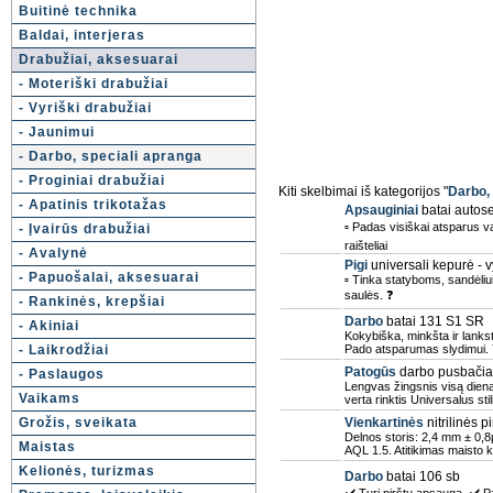
Buitinė technika
Baldai, interjeras
Drabužiai, aksesuarai
- Moteriški drabužiai
- Vyriški drabužiai
- Jaunimui
- Darbo, speciali apranga
- Proginiai drabužiai
Kiti skelbimai iš kategorijos "
Darbo,
- Apatinis trikotažas
Apsauginiai
batai autose
▫ Padas visiškai atsparus va
- Įvairūs drabužiai
raišteliai
- Avalynė
Pigi
universali kepurė - 
- Papuošalai, aksesuarai
▫ Tinka statyboms, sandėliui 
saulės. ❓
- Rankinės, krepšiai
Darbo
batai 131 S1 SR
- Akiniai
Kokybiška, minkšta ir lankst
- Laikrodžiai
Pado atsparumas slydimui. 
Patogūs
darbo pusbačia
- Paslaugos
Lengvas žingsnis visą dieną,
Vaikams
verta rinktis Universalus stil
Grožis, sveikata
Vienkartinės
nitrilinės 
Delnos storis: 2,4 mm ± 0,8µ
Maistas
AQL 1.5. Atitikimas maisto
Kelionės, turizmas
Darbo
batai 106 sb