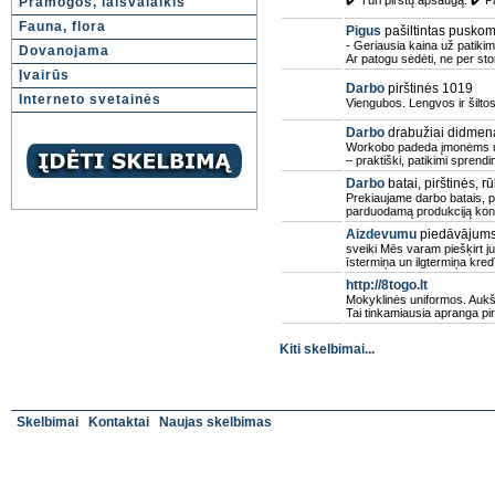
✔️ Turi pirštų apsaugą. ✔️ P
Pramogos, laisvalaikis
Fauna, flora
Pigus
pašiltintas pusko
- Geriausia kaina už patikim
Dovanojama
Ar patogu sėdėti, ne per sto
Įvairūs
Darbo
pirštinės 1019
Interneto svetainės
Viengubos. Lengvos ir šiltos
Darbo
drabužiai didmena
Workobo padeda įmonėms užt
– praktiški, patikimi sprendi
Darbo
batai, pirštinės, 
Prekiaujame darbo batais, p
parduodamą produkciją kon
Aizdevumu
piedāvājums 
sveiki Mēs varam piešķirt 
īstermiņa un ilgtermiņa kred
http://8togo.lt
Mokyklinės uniformos. Aukš
Tai tinkamiausia apranga p
Kiti skelbimai...
Skelbimai
Kontaktai
Naujas skelbimas