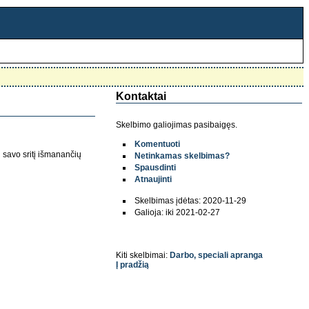
Kontaktai
Skelbimo galiojimas pasibaigęs.
Komentuoti
 savo sritį išmanančių
Netinkamas skelbimas?
Spausdinti
Atnaujinti
Skelbimas įdėtas: 2020-11-29
Galioja: iki 2021-02-27
Kiti skelbimai:
Darbo, speciali apranga
Į pradžią