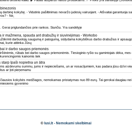
ašiltinti dirbtiniu kailiu. ✔️ Padas atsparus naftos produktams. ✅ Prekė yra sandėlyje (Joniškis
mbinezonis
ą darbinę kokybę. - Vidutinis pašiltinimas nevaržo judesių vairuojant. - Atšvaitai garantuoja
ros? - Ne,
. Gerai priglundančios prie rankos. Siunčiu. Yra sandėlyje
 ir mažmena, spauda ant drabužių ir siuvinėjimas - Workobo
ikrinti darbuotojų saugumą ir patogumą, siūlydama kokybiškus darbo drabužius ir apsaug
mai, kurie atitinka Jūsų
rūbai ir darbo saugos priemonės
irštinėmis, rūbais bei darbo saugos priemonėmis. Tiesioginio ryšio su gamintojais dėka, mes g
kurencingomis kainomis tiek
starp īpaši nopietna un ātra
jums aizdevumu summu, jums ir nepieciešams, un ar nosacījumiem, kas padara jūsu dzīvi vi
ītus ar ļoti pieņemamu
čiausios kokybės medžiagos, nemokamas pristatymas nuo 89 eurų. Tai gerokai daugiau nei t
irmiesiems gyvenimo
©
lusi.lt - Nemokami skelbimai