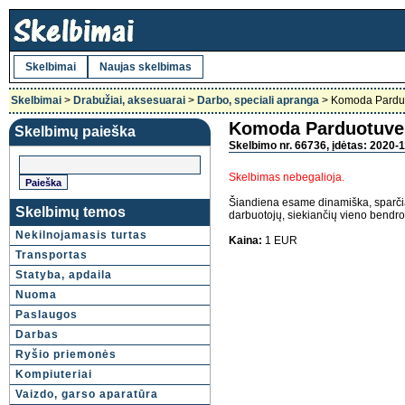
Skelbimai
Naujas skelbimas
Skelbimai
>
Drabužiai, aksesuarai
>
Darbo, speciali apranga
> Komoda Pardu
Komoda Parduotuve
Skelbimų paieška
Skelbimo nr. 66736, įdėtas: 2020-1
Skelbimas nebegalioja.
Šiandiena esame dinamiška, sparčiai
Skelbimų temos
darbuotojų, siekiančių vieno bendro 
Nekilnojamasis turtas
Kaina:
1 EUR
Transportas
Statyba, apdaila
Nuoma
Paslaugos
Darbas
Ryšio priemonės
Kompiuteriai
Vaizdo, garso aparatūra