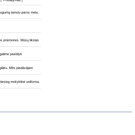
). Pristatymas į
 saugumą tamsiu paros metu.
os priemones. Mūsų tikslas
alime pasiūlyti
eglāku. Mēs piedāvājam
iesiog mokyklinė uniforma.